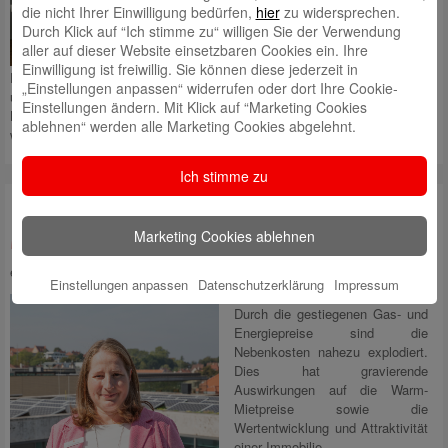
im Landkreis Ludwigsburg“
die nicht Ihrer Einwilligung bedürfen,
hier
zu widersprechen.
Durch Klick auf “Ich stimme zu“ willigen Sie der Verwendung
Mit der letzten
aller auf dieser Website einsetzbaren Cookies ein. Ihre
Prämienveranstaltung ist am
Einwilligung ist freiwillig. Sie können diese jederzeit in
Dienstag, 24. Juni 2025, ein langjährig von der Kreissparkasse
„Einstellungen anpassen“ widerrufen oder dort Ihre Cookie-
unterstütztes, erfolgreiches Kooperationsprojekt von Stadt und
Einstellungen ändern. Mit Klick auf “Marketing Cookies
Landkreis Ludwigsburg zu Ende gegangen. 11 engagierte Schulen
ablehnen“ werden alle Marketing Cookies abgelehnt.
wurden
Mehr lesen
Ich stimme zu
1. Beraterin für energetische
Marketing Cookies ablehnen
Modernisierung
eingestellt von
Angela Schaupp
am 19. Oktober 2023 um 9:47
Einstellungen anpassen
Datenschutzerklärung
Impressum
Durch die gestiegenen Gas- und
Energiepreise sind die
Nebenkosten nahezu explodiert.
Dies hat gravierende
Auswirkungen auf die Warm-
Mietpreise sowie die
Wertentwicklung und Attraktivität
einer Immobilie.