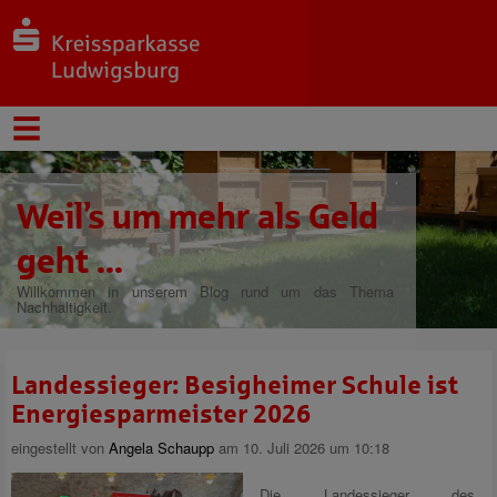
Weil’s um mehr als Geld
geht ...
Willkommen in unserem Blog rund um das Thema
Nachhaltigkeit.
Landessieger: Besigheimer Schule ist
Energiesparmeister 2026
eingestellt von
Angela Schaupp
am 10. Juli 2026 um 10:18
Die Landessieger des