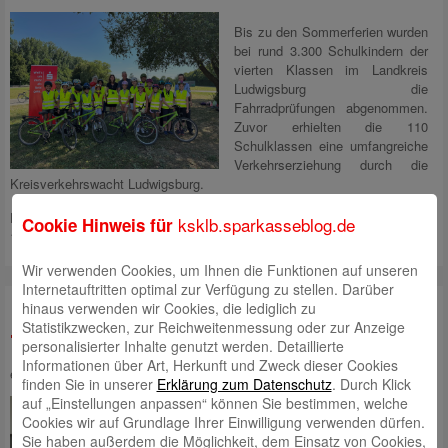
Bis zu den Sommerferien wurden
bei rund 3.300 Schulkindern der
vierten Klassen im Landkreis
Ludwigsburg die
Fahrradprüfungen abgenommen.
Zuvor erhielten die 110
Schulklassen eine umfangreiche
Verkehrserziehung durch die
Kreisverkehrswacht Ludwigsburg.
Die Kreissparkasse Ludwigsburg unterstützte das Projekt mit rund
ksklb.sparkasseblog.de
Cookie Hinweis für
10.000
Mehr lesen
Wir verwenden Cookies, um Ihnen die Funktionen auf unseren
Internetauftritten optimal zur Verfügung zu stellen. Darüber
hinaus verwenden wir Cookies, die lediglich zu
Nachhaltiges Projekt an Schulen mit
Statistikzwecken, zur Reichweitenmessung oder zur Anzeige
72.000 € unterstützt
personalisierter Inhalte genutzt werden. Detaillierte
Informationen über Art, Herkunft und Zweck dieser Cookies
eingestellt von
Angela Schaupp
am 26. Juni 2025 um 7:17
finden Sie in unserer
Erklärung zum Datenschutz
. Durch Klick
auf „Einstellungen anpassen“ können Sie bestimmen, welche
Erfolgreiches Finale der
Cookies wir auf Grundlage Ihrer Einwilligung verwenden dürfen.
„Energiesparmodelle an Schulen
Sie haben außerdem die Möglichkeit, dem Einsatz von Cookies,