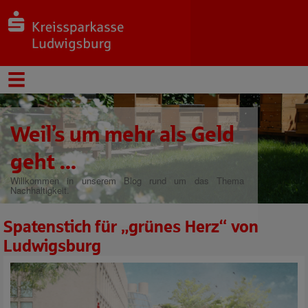
Weil’s um mehr als Geld
geht ...
Willkommen in unserem Blog rund um das Thema
Nachhaltigkeit.
Spatenstich für „grünes Herz“ von
Ludwigsburg