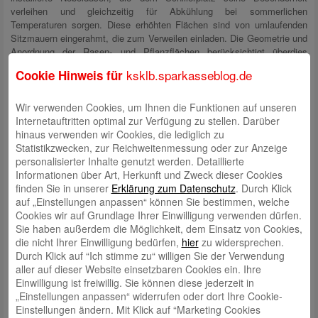
verleihen und gleichzeitig für Abkühlung bei sommerlichen
Temperaturen sorgen. Diese erhöhten Flächen sind von umlaufenden
Sitzmauern eingerahmt, die zum Verweilen einladen. Die Geometrie und
Anordnung der Rasen- und Pflanzflächen berücksichtigt überdies
wichtige Wegeverbindungen, so zum Beispiel jene zur Kreissparkasse
ksklb.sparkasseblog.de
Cookie Hinweis für
und zur Sophie-Scholl-Grundschule.
Unser auf dem Schillerplatz stehende große Weltrekord-Sparschwein
Wir verwenden Cookies, um Ihnen die Funktionen auf unseren
„Louise“ wird wieder in die Platzgestaltung integriert. Eine großzügige,
Internetauftritten optimal zur Verfügung zu stellen. Darüber
langgestreckte Treppenanlage schließt die Teilfläche des Schillerplatzes
hinaus verwenden wir Cookies, die lediglich zu
im Norden ab. Im südlichen Bereich zur Schillerstraße hin wird der
Statistikzwecken, zur Reichweitenmessung oder zur Anzeige
öffentliche Zugang zu unserer Hauptstelle mit Stufen neu eingerichtet.
personalisierter Inhalte genutzt werden. Detaillierte
Die westliche Fahrbahn der Straße Schillerplatz, die heute bereits
Informationen über Art, Herkunft und Zweck dieser Cookies
aufgrund der Baumaßnahme stillgelegt ist, gehört künftig zur
finden Sie in unserer
Erklärung zum Datenschutz
. Durch Klick
Platzfläche.
auf „Einstellungen anpassen“ können Sie bestimmen, welche
Cookies wir auf Grundlage Ihrer Einwilligung verwenden dürfen.
Sie haben außerdem die Möglichkeit, dem Einsatz von Cookies,
die nicht Ihrer Einwilligung bedürfen,
hier
zu widersprechen.
Durch Klick auf “Ich stimme zu“ willigen Sie der Verwendung
aller auf dieser Website einsetzbaren Cookies ein. Ihre
Einwilligung ist freiwillig. Sie können diese jederzeit in
„Einstellungen anpassen“ widerrufen oder dort Ihre Cookie-
Einstellungen ändern. Mit Klick auf “Marketing Cookies