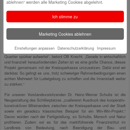
ablehnen“ werden alle Marketing Cookies abgelehnt.
Ich stimme zu
Ziele der Neugestaltung
Marketing Cookies ablehnen
„Die Neugestaltung des Schillerplatzes ist ein wichtiges Zukunftsprojekt
für unsere Innenstadt. Hier entsteht ein Ort mit mehr Grün, Schatten
Einstellungen anpassen
Datenschutzerklärung
Impressum
und Aufenthaltsqualität, der im Sommer für Abkühlung sorgt und das
Quartier spürbar aufwertet“, betont OB Knecht. „Gerade in wirtschaftlich
und finanziell herausfordernden Zeiten ist es eine große Chance, dieses
Projekt gemeinsam mit der Kreissparkasse umzusetzen. Dafür sind wir
dankbar. So gelingt es uns, trotz schwieriger Rahmenbedingungen einen
echten Mehrwert für Ludwigsburg zu schaffen und die Innenstadt weiter
zu stärken.“
Für unseren Vorstandsvorsitzenden Dr. Heinz-Werner Schulte ist die
Neugestaltung des Schillerplatzes „zuallererst Ausdruck des kooperativ-
konstruktiven Miteinanders zwischen der Kreissparkasse und der Stadt
sowie ein geradezu klassisches Beispiel für ein Win-Win-Projekt.“
Davon würden nach der Fertigstellung, so Schulte, Mensch und Natur
profitieren. Zudem sei es für das marktführende Finanzinstitut im
Landkreis von Bedeutung, nach Beendigung der Bau- und