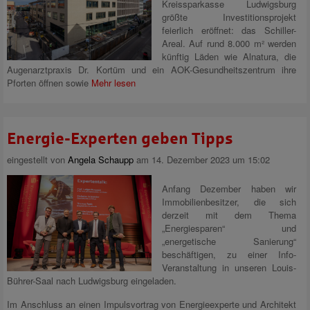
Kreissparkasse Ludwigsburg
größte Investitionsprojekt
feierlich eröffnet: das Schiller-
Areal. Auf rund 8.000 m² werden
künftig Läden wie Alnatura, die
Augenarztpraxis Dr. Kortüm und ein AOK-Gesundheitszentrum ihre
Pforten öffnen sowie
Mehr lesen
Energie-Experten geben Tipps
eingestellt von
Angela Schaupp
am 14. Dezember 2023 um 15:02
Anfang Dezember haben wir
Immobilienbesitzer, die sich
derzeit mit dem Thema
„Energiesparen“ und
„energetische Sanierung“
beschäftigen, zu einer Info-
Veranstaltung in unseren Louis-
Bührer-Saal nach Ludwigsburg eingeladen.
Im Anschluss an einen Impulsvortrag von Energieexperte und Architekt