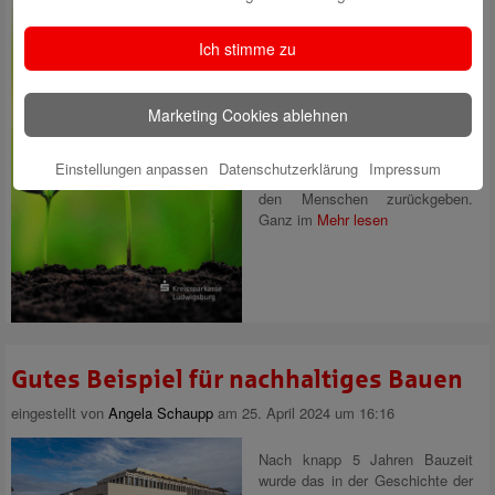
Erfolg verpflichtet! Und so ist es
für uns nach einem sehr
Ich stimme zu
erfolgreichen Geschäftsjahr als
regional verankertes Kreditinstitut
selbstverständlich, dass wir
Marketing Cookies ablehnen
etwas von dem, was wir
erwirtschaften, dem Landkreis,
den Kommunen, Institutionen,
Einstellungen anpassen
Datenschutzerklärung
Impressum
gemeinnützigen Vereinen und
den Menschen zurückgeben.
Ganz im
Mehr lesen
Gutes Beispiel für nachhaltiges Bauen
eingestellt von
Angela Schaupp
am 25. April 2024 um 16:16
Nach knapp 5 Jahren Bauzeit
wurde das in der Geschichte der