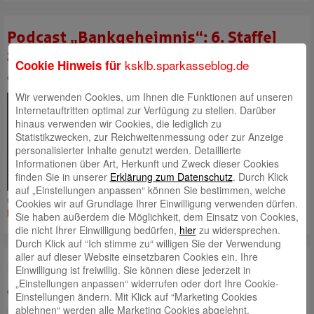
Podcast „Bankgeheimnis“: 6. Staffel
zum Thema Nachhaltigkeit
ksklb.sparkasseblog.de
Cookie Hinweis für
eingestellt von
Angela Schaupp
am 28. Januar 2025 um 11:09
Wir verwenden Cookies, um Ihnen die Funktionen auf unseren
Viele, insbesondere junge
Internetauftritten optimal zur Verfügung zu stellen. Darüber
Menschen erledigen ihre
hinaus verwenden wir Cookies, die lediglich zu
Bankgeschäfte überwiegend
Statistikzwecken, zur Reichweitenmessung oder zur Anzeige
digital mit Apps von unterwegs
personalisierter Inhalte genutzt werden. Detaillierte
und zuhause aus. Um allen
Informationen über Art, Herkunft und Zweck dieser Cookies
Menschen weiterhin nah zu sein,
finden Sie in unserer
Erklärung zum Datenschutz
. Durch Klick
sie dort zu treffen, wo sie
auf „Einstellungen anpassen“ können Sie bestimmen, welche
unterwegs sind, bauen wir stetig unsere digitalen Kanäle aus. Seit
Mehr
Cookies wir auf Grundlage Ihrer Einwilligung verwenden dürfen.
lesen
Sie haben außerdem die Möglichkeit, dem Einsatz von Cookies,
die nicht Ihrer Einwilligung bedürfen,
hier
zu widersprechen.
Durch Klick auf “Ich stimme zu“ willigen Sie der Verwendung
aller auf dieser Website einsetzbaren Cookies ein. Ihre
Unser Engagement 2023 im Überblick!
Einwilligung ist freiwillig. Sie können diese jederzeit in
„Einstellungen anpassen“ widerrufen oder dort Ihre Cookie-
eingestellt von
Angela Schaupp
am 6. August 2024 um 13:44
Einstellungen ändern. Mit Klick auf “Marketing Cookies
ablehnen“ werden alle Marketing Cookies abgelehnt.