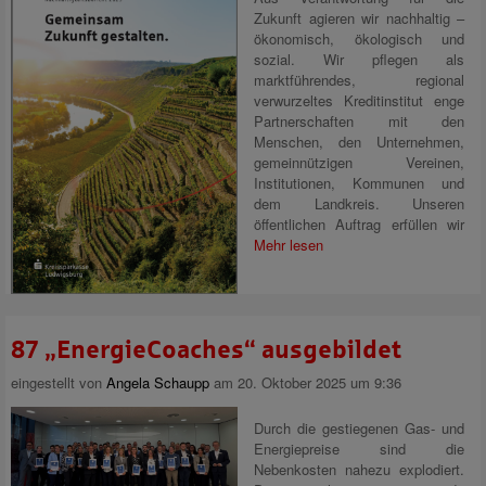
Zukunft agieren wir nachhaltig –
ökonomisch, ökologisch und
sozial. Wir pflegen als
marktführendes, regional
verwurzeltes Kreditinstitut enge
Partnerschaften mit den
Menschen, den Unternehmen,
gemeinnützigen Vereinen,
Institutionen, Kommunen und
dem Landkreis. Unseren
öffentlichen Auftrag erfüllen wir
Mehr lesen
87 „EnergieCoaches“ ausgebildet
eingestellt von
Angela Schaupp
am 20. Oktober 2025 um 9:36
Durch die gestiegenen Gas- und
Energiepreise sind die
Nebenkosten nahezu explodiert.