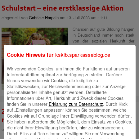
Schulstart – eine erstklassige Aktion
eingestellt von
Gabriele Harpain
am 13. Juli 2023 um 11:11
Chancen auf gute Bildung hängen
in Deutschland immer noch stark
von der sozialen Herkunft der
Familie ab. Oft beginnt dies
bereits mit der Einschulung der
ksklb.sparkasseblog.de
Cookie Hinweis für
Erstklässler.
Wir verwenden Cookies, um Ihnen die Funktionen auf unseren
Für finanziell schwach
Internetauftritten optimal zur Verfügung zu stellen. Darüber
aufgestellte Familien sind die
hinaus verwenden wir Cookies, die lediglich zu
Kosten für die erste Ausstattung
Statistikzwecken, zur Reichweitenmessung oder zur Anzeige
an Schulmaterialien
Mehr lesen
personalisierter Inhalte genutzt werden. Detaillierte
Informationen über Art, Herkunft und Zweck dieser Cookies
finden Sie in unserer
Erklärung zum Datenschutz
. Durch Klick
auf „Einstellungen anpassen“ können Sie bestimmen, welche
ZUKUNFTSRAUM Ludwigsburg – eine
Cookies wir auf Grundlage Ihrer Einwilligung verwenden dürfen.
nachhaltige Idee!
Sie haben außerdem die Möglichkeit, dem Einsatz von Cookies,
die nicht Ihrer Einwilligung bedürfen,
hier
zu widersprechen.
eingestellt von
Gabriele Harpain
am 12. April 2022 um 9:52
Durch Klick auf “Ich stimme zu“ willigen Sie der Verwendung