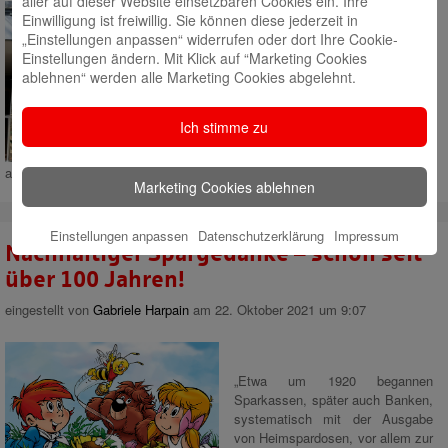
aller auf dieser Website einsetzbaren Cookies ein. Ihre
Einwilligung ist freiwillig. Sie können diese jederzeit in
Die Kreissparkasse Ludwigsburg
„Einstellungen anpassen“ widerrufen oder dort Ihre Cookie-
und die Stadtwerke Ludwigsburg-
Einstellungen ändern. Mit Klick auf “Marketing Cookies
Kornwestheim geben der Zukunft
ablehnen“ werden alle Marketing Cookies abgelehnt.
Raum! Am 26. März 2022 war es
soweit: Im ehemaligen Gebäude
der Buchhandlung Aigner in
Ich stimme zu
Ludwigsburg wurde der
ZUKUNFTSRAUM – ein Laden
auf Zeit –mit einer großen Opening-Aktion eröffnet!
Mehr lesen
Marketing Cookies ablehnen
Einstellungen anpassen
Datenschutzerklärung
Impressum
Nachhaltiger Spargedanke – schon seit
über 100 Jahren!
eingestellt von
Gabriele Harpain
am 22. Oktober 2021 um 9:07
„Etwa um 1920 begannen
Sparkassen, später auch Banken,
systematisch mit der Ausgabe
von Heimspardosen, vor allem zur