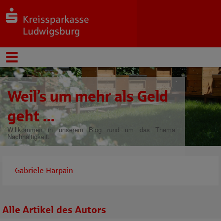
Weil’s um mehr als Geld
geht ...
Willkommen in unserem Blog rund um das Thema
Nachhaltigkeit.
Gabriele Harpain
Alle Artikel des Autors