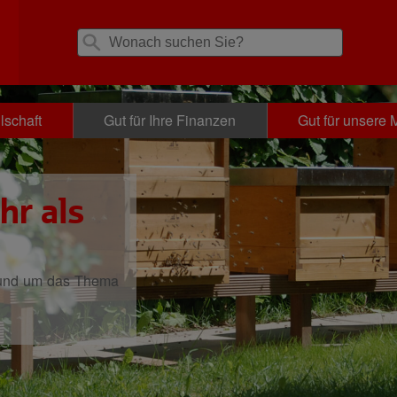
lschaft
Gut für Ihre Finanzen
Gut für unsere M
hr als
rund um das Thema