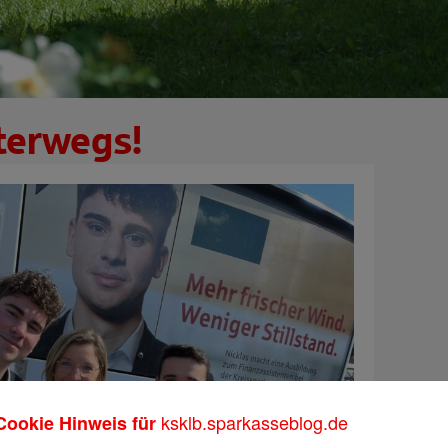
terwegs!
ksklb.sparkasseblog.de
Cookie Hinweis für