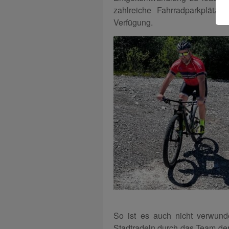
zahlreiche Fahrradparkplätz
Verfügung.
So ist es auch nicht verwund
Stadtradeln durch das Team de