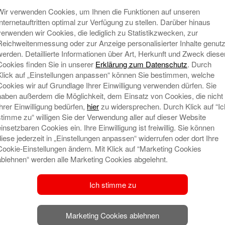
Wir verwenden Cookies, um Ihnen die Funktionen auf unseren
Internetauftritten optimal zur Verfügung zu stellen. Darüber hinaus
verwenden wir Cookies, die lediglich zu Statistikzwecken, zur
Reichweitenmessung oder zur Anzeige personalisierter Inhalte genutz
werden. Detaillierte Informationen über Art, Herkunft und Zweck diese
Cookies finden Sie in unserer
Erklärung zum Datenschutz
. Durch
Klick auf „Einstellungen anpassen“ können Sie bestimmen, welche
Cookies wir auf Grundlage Ihrer Einwilligung verwenden dürfen. Sie
haben außerdem die Möglichkeit, dem Einsatz von Cookies, die nicht
Ihrer Einwilligung bedürfen,
hier
zu widersprechen. Durch Klick auf “Ic
den Arbeitsalltag: Nach Ferienende kehren unsere
stimme zu“ willigen Sie der Verwendung aller auf dieser Website
an zurück an ihren Arbeitsplatz und sparen fleißig
einsetzbaren Cookies ein. Ihre Einwilligung ist freiwillig. Sie können
 wie Jobticket und JobRad unterstützen wir sie
diese jederzeit in „Einstellungen anpassen“ widerrufen oder dort Ihre
llen Beitrag zum Umweltschutz.
Cookie-Einstellungen ändern. Mit Klick auf “Marketing Cookies
ablehnen“ werden alle Marketing Cookies abgelehnt.
ind wir einer der großen betrieblichen ÖPNV-
gsburg. Jedes Jobticket wird von uns finanziell
Ich stimme zu
derzeit die Möglichkeit, ein JobRad über
Marketing Cookies ablehnen
– Tendenz steigend. Darüber hinaus stellen wir