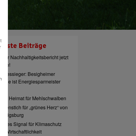
t
ueste Beiträge
r
euer Nachhaltigkeitsbericht jetzt
line!
andessieger: Besigheimer
h
chule ist Energiesparmeister
026
eue Heimat für Mehlschwalben
patenstich für „grünes Herz“ von
udwigsburg
tarkes Signal für Klimaschutz
d Wirtschaftlichkeit