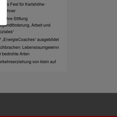
rohes Fest für Karlshöhe-
ewohner
0 Jahre Stiftung
Jugendförderung, Arbeit und
oziales“
7 „EnergieCoaches“ ausgebildet
lühbrachen: Lebensraumgewinn
ür bedrohte Arten
erkehrserziehung von klein auf