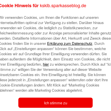
ksklb.sparkasseblog.de
Cookie Hinweis für
Wir verwenden Cookies, um Ihnen die Funktionen auf unseren
Internetauftritten optimal zur Verfügung zu stellen. Darüber hinaus
verwenden wir Cookies, die lediglich zu Statistikzwecken, zur
Reichweitenmessung oder zur Anzeige personalisierter Inhalte genutz
: „Ein Garten für Kinder“
Ne
werden. Detaillierte Informationen über Art, Herkunft und Zweck diese
Cookies finden Sie in unserer
Erklärung zum Datenschutz
. Durch
. Mai 2023 um 9:14
N
Klick auf „Einstellungen anpassen“ können Sie bestimmen, welche
on
Cookies wir auf Grundlage Ihrer Einwilligung verwenden dürfen. Sie
Nicht nur für unseren
haben außerdem die Möglichkeit, dem Einsatz von Cookies, die nicht
L
Vorstandsvorsitzenden, Dr. Heinz-
Ihrer Einwilligung bedürfen,
hier
zu widersprechen. Durch Klick auf “Ic
S
Werner Schulte, war es eine Freude,
stimme zu“ willigen Sie der Verwendung aller auf dieser Website
2
den zehnjährigen Geburtstag unseres
einsetzbaren Cookies ein. Ihre Einwilligung ist freiwillig. Sie können
„KNAX-Gartens“ zu feiern. So nennen
diese jederzeit in „Einstellungen anpassen“ widerrufen oder dort Ihre
N
Cookie-Einstellungen ändern. Mit Klick auf “Marketing Cookies
wir unseren 2013 eröffneten
S
ablehnen“ werden alle Marketing Cookies abgelehnt.
Betriebskindergarten. Auf unsere
L
Einladung waren viele kleine und
S
Ich stimme zu
r-Saal gekommen,
Mehr lesen
un