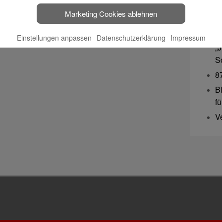
F
Marketing Cookies ablehnen
B
3
Einstellungen anpassen
Datenschutzerklärung
Impressum
„
S
8
B
f
V