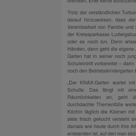
bremsen. Eher keine stillsitzen
Trotz der verständlichen Turbu
darauf hinzuweisen, dass der
Vereinbarkeit von Familie und B
der Kreissparkasse Ludwigsburg
oder es noch tun. Denn wiss
Händen, dann geht die eigene A
Garten hat in seiner noch jun
Schuleintritt vorbereitet – dar
noch den Betriebskindergarten
„Der KNAX-Garten wartet mit 
Schulte. Das fängt mit ei
Räumlichkeiten an, geht 
durchdachte Themenfülle weite
Köchin täglich die Kleinen mi
stets frisch gekocht versteht s
damals wie heute durch ihre Ar
entstanden ist, auf den man sto