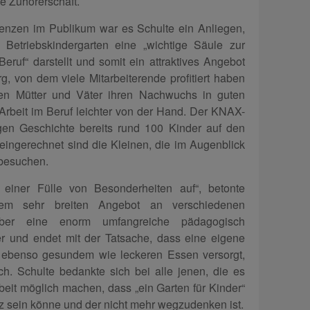
de Zuhörerschaft.
lenzen im Publikum war es Schulte ein Anliegen,
 Betriebskindergarten eine „wichtige Säule zur
eruf“ darstellt und somit ein attraktives Angebot
, von dem viele Mitarbeiterende profitiert haben
en Mütter und Väter ihren Nachwuchs in guten
rbeit im Beruf leichter von der Hand. Der KNAX-
gen Geschichte bereits rund 100 Kinder auf den
in eingerechnet sind die Kleinen, die im Augenblick
 besuchen.
einer Fülle von Besonderheiten auf“, betonte
nem sehr breiten Angebot an verschiedenen
über eine enorm umfangreiche pädagogisch
r und endet mit der Tatsache, dass eine eigene
t ebenso gesundem wie leckeren Essen versorgt,
ich. Schulte bedankte sich bei alle jenen, die es
beit möglich machen, dass „ein Garten für Kinder“
lz sein könne und der nicht mehr wegzudenken ist.