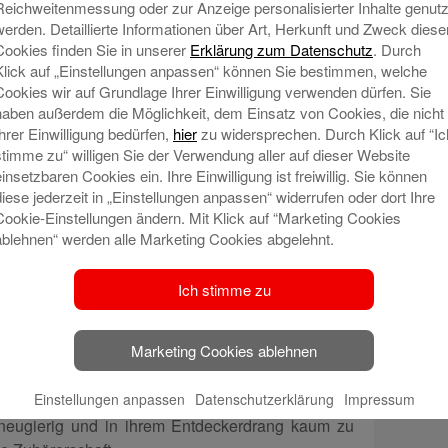
Reichweitenmessung oder zur Anzeige personalisierter Inhalte genutz
werden. Detaillierte Informationen über Art, Herkunft und Zweck diese
Cookies finden Sie in unserer
Erklärung zum Datenschutz
. Durch
Klick auf „Einstellungen anpassen“ können Sie bestimmen, welche
Cookies wir auf Grundlage Ihrer Einwilligung verwenden dürfen. Sie
haben außerdem die Möglichkeit, dem Einsatz von Cookies, die nicht
Ihrer Einwilligung bedürfen,
hier
zu widersprechen. Durch Klick auf “Ic
stimme zu“ willigen Sie der Verwendung aller auf dieser Website
einsetzbaren Cookies ein. Ihre Einwilligung ist freiwillig. Sie können
diese jederzeit in „Einstellungen anpassen“ widerrufen oder dort Ihre
Cookie-Einstellungen ändern. Mit Klick auf “Marketing Cookies
svorsitzenden, Dr. Heinz-Werner Schulte, war es
ablehnen“ werden alle Marketing Cookies abgelehnt.
Geburtstag unseres „KNAX-Gartens“ zu feiern. So
eten Betriebskindergarten. Auf unsere Einladung
Ich stimme zu
 Gäste in den Louis-Bührer-Saal gekommen, um
Marketing Cookies ablehnen
ichen Gründen eine zeitlich kürzer als sonst
e Mehrheit unter den Gästen war deutlich unter
Einstellungen anpassen
Datenschutzerklärung
Impressum
Kinder eben. Und die waren so wie sie sonst im
 neugierig und in ihrem Entdeckerdrang kaum zu