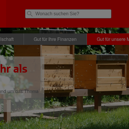
lschaft
Gut für Ihre Finanzen
Gut für unsere M
hr als
rund um das Thema