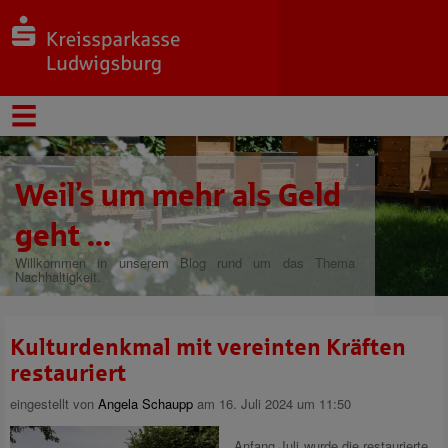
Weil’s um mehr als Geld
geht ...
Willkommen in unserem Blog rund um das Thema
Nachhaltigkeit.
Kulturdenkmal mit vereinten Kräften
restauriert
eingestellt von
Angela Schaupp
am 16. Juli 2024 um 11:50
Anfang Juli wurde die restaurierte