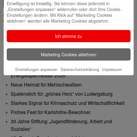
Schön und nützlich sind sie, die
Einwilligung ist freiwillig. Sie können diese jederzeit in
teils krummen, buckligen Wiesen
„Einstellungen anpassen“ widerrufen oder dort Ihre Cookie-
mit den knorrigen Bäumen, deren Blüten, Früchte, Rinden und
Einstellungen ändern. Mit Klick auf “Marketing Cookies
Hohlräume einer Vielzahl von Vögeln
Mehr lesen
ablehnen“ werden alle Marketing Cookies abgelehnt.
Ich stimme zu
Neueste Beiträge
Marketing Cookies ablehnen
Neuer Nachhaltigkeitsbericht jetzt online!
Landessieger: Besigheimer Schule ist
Einstellungen anpassen
Datenschutzerklärung
Impressum
Energiesparmeister 2026
Neue Heimat für Mehlschwalben
Spatenstich für „grünes Herz“ von Ludwigsburg
Starkes Signal für Klimaschutz und Wirtschaftlichkeit
Frohes Fest für Karlshöhe-Bewohner
30 Jahre Stiftung „Jugendförderung, Arbeit und
Soziales“