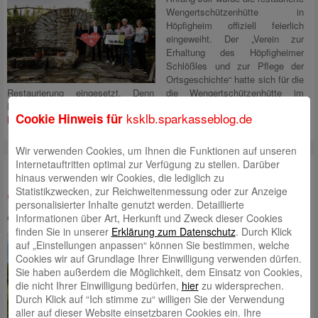
Wengertschützenhütte in
Höpfigheim offiziell feierlich
eingeweiht. Der „Verein zur
Erhaltung des Höpfigheimer
Schlößles und zur Pflege der
Ortsgeschichte“ hatte sich für die
Restaurierung eingesetzt. Denn die Wengertschützenhütte im
Landschaftsschutzgebiet Wacholderberg am alten Römerweg wurde
ksklb.sparkasseblog.de
Cookie Hinweis für
Mehr lesen
Wir verwenden Cookies, um Ihnen die Funktionen auf unseren
Internetauftritten optimal zur Verfügung zu stellen. Darüber
Bereits 670 neue Streuobstbäume
hinaus verwenden wir Cookies, die lediglich zu
Statistikzwecken, zur Reichweitenmessung oder zur Anzeige
gepflanzt
personalisierter Inhalte genutzt werden. Detaillierte
eingestellt von
Angela Schaupp
am 5. September 2022 um 14:53
Informationen über Art, Herkunft und Zweck dieser Cookies
finden Sie in unserer
Erklärung zum Datenschutz
. Durch Klick
auf „Einstellungen anpassen“ können Sie bestimmen, welche
Kreissparkassen-Stiftung
Cookies wir auf Grundlage Ihrer Einwilligung verwenden dürfen.
„Umwelt- und Naturschutz“
Sie haben außerdem die Möglichkeit, dem Einsatz von Cookies,
fördert Projekt zum Erhalt und
die nicht Ihrer Einwilligung bedürfen,
hier
zu widersprechen.
Pflege von Streuobstwiesen im
Durch Klick auf “Ich stimme zu“ willigen Sie der Verwendung
Markungsbereich Sachsenheim.
aller auf dieser Website einsetzbaren Cookies ein. Ihre