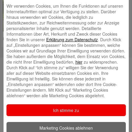
lesen immer weniger Bücher,
Wir verwenden Cookies, um Ihnen die Funktionen auf unseren
Tageszeitungen oder längere
Internetauftritten optimal zur Verfügung zu stellen. Darüber
Texte. Das Projekt „Zisch –
hinaus verwenden wir Cookies, die lediglich zu
Zeitung in der Schule“ fördert die
Statistikzwecken, zur Reichweitenmessung oder zur Anzeige
Lese- und Medienkompetenz und
personalisierter Inhalte genutzt werden. Detaillierte
führt Schülerinnen und Schüler
Informationen über Art, Herkunft und Zweck dieser Cookies
inhaltlich näher an die Region, in der sie leben
Mehr lesen
finden Sie in unserer
Erklärung zum Datenschutz
. Durch Klick
auf „Einstellungen anpassen“ können Sie bestimmen, welche
Cookies wir auf Grundlage Ihrer Einwilligung verwenden dürfen.
Sie haben außerdem die Möglichkeit, dem Einsatz von Cookies,
die nicht Ihrer Einwilligung bedürfen,
hier
zu widersprechen.
Neueste Beiträge
Durch Klick auf “Ich stimme zu“ willigen Sie der Verwendung
aller auf dieser Website einsetzbaren Cookies ein. Ihre
Neuer Nachhaltigkeitsbericht jetzt online!
Einwilligung ist freiwillig. Sie können diese jederzeit in
Landessieger: Besigheimer Schule ist
„Einstellungen anpassen“ widerrufen oder dort Ihre Cookie-
Einstellungen ändern. Mit Klick auf “Marketing Cookies
Energiesparmeister 2026
ablehnen“ werden alle Marketing Cookies abgelehnt.
Neue Heimat für Mehlschwalben
Spatenstich für „grünes Herz“ von Ludwigsburg
Ich stimme zu
Starkes Signal für Klimaschutz und Wirtschaftlichkeit
Frohes Fest für Karlshöhe-Bewohner
Marketing Cookies ablehnen