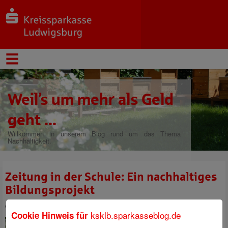
Weil’s um mehr als Geld
geht ...
Willkommen in unserem Blog rund um das Thema
Nachhaltigkeit.
Zeitung in der Schule: Ein nachhaltiges
Bildungsprojekt
eingestellt von
Kristin Häring
am 23. Mai 2024 um 16:19
ksklb.sparkasseblog.de
Cookie Hinweis für
Viele Kinder und Jugendliche