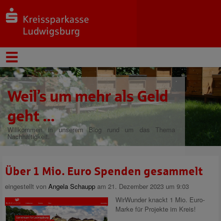
Weil’s um mehr als Geld
geht ...
Willkommen in unserem Blog rund um das Thema
Nachhaltigkeit.
Über 1 Mio. Euro Spenden gesammelt
eingestellt von
Angela Schaupp
am 21. Dezember 2023 um 9:03
WirWunder knackt 1 Mio. Euro-
Marke für Projekte im Kreis!