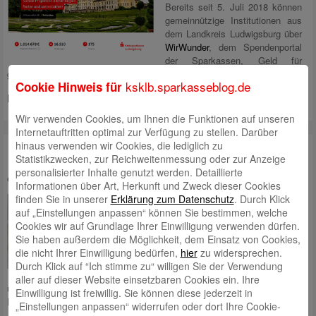
Bereits seit 5. Juli 2018 können
gemeinnützige Institutionen aus
dem Landkreis Ludwigsburg über
WirWunder
, dem Spendenportal
der Sparkassen, Geld für
gemeinnützige Projekte vor Ort sammeln.
ksklb.sparkasseblog.de
Cookie Hinweis für
Mehr lesen
Wir verwenden Cookies, um Ihnen die Funktionen auf unseren
Internetauftritten optimal zur Verfügung zu stellen. Darüber
hinaus verwenden wir Cookies, die lediglich zu
Nur gemeinsam schaffen wir Wunder!
Statistikzwecken, zur Reichweitenmessung oder zur Anzeige
personalisierter Inhalte genutzt werden. Detaillierte
eingestellt von
Angela Schaupp
am 29. November 2021 um 9:00
Informationen über Art, Herkunft und Zweck dieser Cookies
finden Sie in unserer
Erklärung zum Datenschutz
. Durch Klick
In Deutschland engagieren sich
auf „Einstellungen anpassen“ können Sie bestimmen, welche
viele Menschen mit viel Herzblut
Cookies wir auf Grundlage Ihrer Einwilligung verwenden dürfen.
in Vereinen und für
Sie haben außerdem die Möglichkeit, dem Einsatz von Cookies,
gemeinnützige Projekte. Das
die nicht Ihrer Einwilligung bedürfen,
hier
zu widersprechen.
finden wir großartig! Wir wollen
Durch Klick auf “Ich stimme zu“ willigen Sie der Verwendung
dabei helfen, das Engagement in
aller auf dieser Website einsetzbaren Cookies ein. Ihre
unserer Region weiter zu stärken und neue Unterstützer für soziale
Einwilligung ist freiwillig. Sie können diese jederzeit in
Projekte zu gewinnen.
Mehr lesen
„Einstellungen anpassen“ widerrufen oder dort Ihre Cookie-