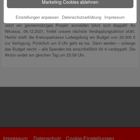
Marketing Cookies ablehnen
Verdopplungsaktion zu Nikolaus
Einstellungen anpassen
Datenschutzerklärung
Impressum
Jetzt ein gemeinnütziges Projekt anmelden lohnt sich doppelt! An
Nikolaus, 06.12.2021, findet unsere nächste Verdopplungsaktion statt.
Hierfür stellt die Kreissparkasse Ludwigsburg ein Budget von 20.000 €
zur Verfügung. Pünktlich um 9 Uhr geht es los. Dann werden – solange
das Budget reicht – alle Spenden bis einschließlich 50 € verdoppelt. Die
Aktion endet am gleichen Tag um 23:59 Uhr.
Impressum
Datenschutz
Cookie-Einstellungen