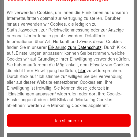
Wir verwenden Cookies, um Ihnen die Funktionen auf unseren
Internetauftritten optimal zur Verfügung zu stellen. Darüber
hinaus verwenden wir Cookies, die lediglich zu
Statistikzwecken, zur Reichweitenmessung oder zur Anzeige
personalisierter Inhalte genutzt werden. Detaillierte
Informationen über Art, Herkunft und Zweck dieser Cookies
finden Sie in unserer
Erklärung zum Datenschutz
. Durch Klick
auf „Einstellungen anpassen“ können Sie bestimmen, welche
Cookies wir auf Grundlage Ihrer Einwilligung verwenden dürfen.
In Deutschland engagieren sich viele Menschen mit viel Herzblut in
Sie haben außerdem die Möglichkeit, dem Einsatz von Cookies,
Vereinen und für gemeinnützige Projekte. Das finden wir großartig! Wir
die nicht Ihrer Einwilligung bedürfen,
hier
zu widersprechen.
wollen dabei helfen, das Engagement in unserer Region weiter zu
Durch Klick auf “Ich stimme zu“ willigen Sie der Verwendung
stärken und neue Unterstützer für soziale Projekte zu gewinnen.
aller auf dieser Website einsetzbaren Cookies ein. Ihre
Deshalb sind wir als Teil und Förderer der Gemeinschaft eine
Einwilligung ist freiwillig. Sie können diese jederzeit in
Kooperation mit betterplace eingegangen. Über die Förderplattform
„Einstellungen anpassen“ widerrufen oder dort Ihre Cookie-
WirWunder werden Vereine und soziale Organisationen mit Spendern
Einstellungen ändern. Mit Klick auf “Marketing Cookies
zusammengebracht: schnell, einfach, online.
ablehnen“ werden alle Marketing Cookies abgelehnt.
Wir laden Vereine und gemeinnützige Organisationen herzlich ein, sich
auf unserem
WirWunder-Portal
anzumelden. WirWunder hilft ihnen, mehr
Ich stimme zu
Sichtbarkeit für ihre Arbeit zu erhalten, neue Unterstützer zu finden und
ermöglicht zudem, an verschiedenen Spendenaktionen teilzunehmen.