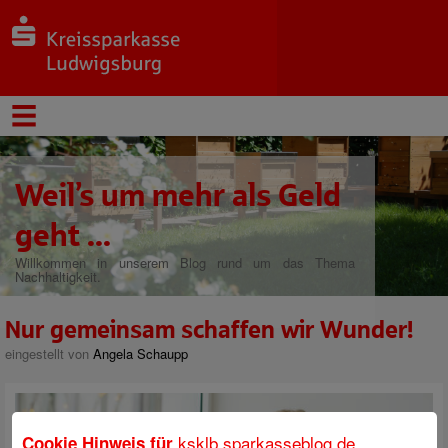
Weil’s um mehr als Geld
geht ...
Willkommen in unserem Blog rund um das Thema
Nachhaltigkeit.
Nur gemeinsam schaffen wir Wunder!
eingestellt von
Angela Schaupp
ksklb.sparkasseblog.de
Cookie Hinweis für