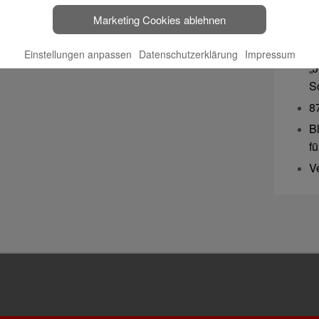
F
Marketing Cookies ablehnen
B
3
Einstellungen anpassen
Datenschutzerklärung
Impressum
„
S
8
B
f
V