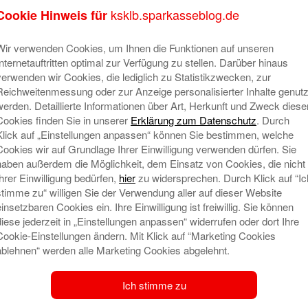
ksklb.sparkasseblog.de
Cookie Hinweis für
Wir verwenden Cookies, um Ihnen die Funktionen auf unseren
Internetauftritten optimal zur Verfügung zu stellen. Darüber hinaus
verwenden wir Cookies, die lediglich zu Statistikzwecken, zur
Reichweitenmessung oder zur Anzeige personalisierter Inhalte genutz
lle Bildung gestartet
Ne
werden. Detaillierte Informationen über Art, Herkunft und Zweck diese
Cookies finden Sie in unserer
Erklärung zum Datenschutz
. Durch
. März 2025 um 8:44
N
Klick auf „Einstellungen anpassen“ können Sie bestimmen, welche
on
Cookies wir auf Grundlage Ihrer Einwilligung verwenden dürfen. Sie
In der Schule lernt man wie eine
haben außerdem die Möglichkeit, dem Einsatz von Cookies, die nicht
L
Photosynthese funktioniert,
Ihrer Einwilligung bedürfen,
hier
zu widersprechen. Durch Klick auf “Ic
S
Integralfunktionen zu berechnen und
stimme zu“ willigen Sie der Verwendung aller auf dieser Website
2
wie man ein Gedicht interpretiert. Aber
einsetzbaren Cookies ein. Ihre Einwilligung ist freiwillig. Sie können
wie sieht’s mit der finanziellen Bildung
diese jederzeit in „Einstellungen anpassen“ widerrufen oder dort Ihre
N
Cookie-Einstellungen ändern. Mit Klick auf “Marketing Cookies
aus? Die Kreissparkasse Ludwigsburg
S
ablehnen“ werden alle Marketing Cookies abgelehnt.
will hierbei altersgerechte
L
Unterstützung bieten.
S
Ich stimme zu
im Landkreis
Mehr lesen
un