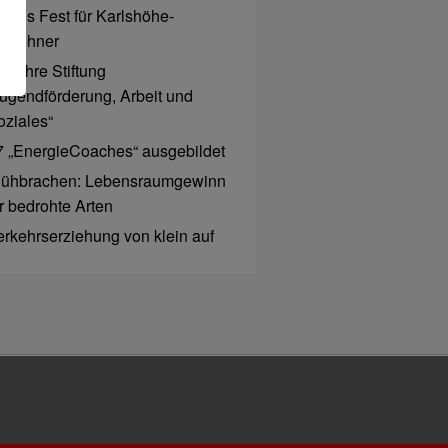
rohes Fest für Karlshöhe-
ewohner
0 Jahre Stiftung
Jugendförderung, Arbeit und
oziales“
7 „EnergieCoaches“ ausgebildet
lühbrachen: Lebensraumgewinn
ür bedrohte Arten
erkehrserziehung von klein auf