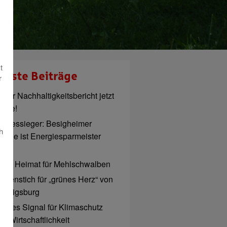
t
ueste Beiträge
r
euer Nachhaltigkeitsbericht jetzt
line!
andessieger: Besigheimer
h
chule ist Energiesparmeister
026
eue Heimat für Mehlschwalben
patenstich für „grünes Herz“ von
udwigsburg
tarkes Signal für Klimaschutz
d Wirtschaftlichkeit