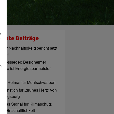
t
ueste Beiträge
r
euer Nachhaltigkeitsbericht jetzt
line!
andessieger: Besigheimer
h
chule ist Energiesparmeister
026
eue Heimat für Mehlschwalben
patenstich für „grünes Herz“ von
udwigsburg
tarkes Signal für Klimaschutz
d Wirtschaftlichkeit