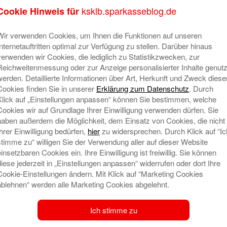
ksklb.sparkasseblog.de
Cookie Hinweis für
Wir verwenden Cookies, um Ihnen die Funktionen auf unseren
Internetauftritten optimal zur Verfügung zu stellen. Darüber hinaus
verwenden wir Cookies, die lediglich zu Statistikzwecken, zur
Reichweitenmessung oder zur Anzeige personalisierter Inhalte genutz
: „Ein Garten für Kinder“
Ne
werden. Detaillierte Informationen über Art, Herkunft und Zweck diese
Cookies finden Sie in unserer
Erklärung zum Datenschutz
. Durch
. Mai 2023 um 9:14
N
Klick auf „Einstellungen anpassen“ können Sie bestimmen, welche
on
Cookies wir auf Grundlage Ihrer Einwilligung verwenden dürfen. Sie
Nicht nur für unseren
haben außerdem die Möglichkeit, dem Einsatz von Cookies, die nicht
L
Vorstandsvorsitzenden, Dr. Heinz-
Ihrer Einwilligung bedürfen,
hier
zu widersprechen. Durch Klick auf “Ic
S
Werner Schulte, war es eine Freude,
stimme zu“ willigen Sie der Verwendung aller auf dieser Website
2
den zehnjährigen Geburtstag unseres
einsetzbaren Cookies ein. Ihre Einwilligung ist freiwillig. Sie können
„KNAX-Gartens“ zu feiern. So nennen
diese jederzeit in „Einstellungen anpassen“ widerrufen oder dort Ihre
N
Cookie-Einstellungen ändern. Mit Klick auf “Marketing Cookies
wir unseren 2013 eröffneten
S
ablehnen“ werden alle Marketing Cookies abgelehnt.
Betriebskindergarten. Auf unsere
L
Einladung waren viele kleine und
S
Ich stimme zu
r-Saal gekommen,
Mehr lesen
un