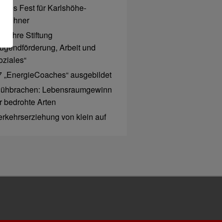
rohes Fest für Karlshöhe-
ewohner
0 Jahre Stiftung
Jugendförderung, Arbeit und
oziales“
7 „EnergieCoaches“ ausgebildet
lühbrachen: Lebensraumgewinn
ür bedrohte Arten
erkehrserziehung von klein auf