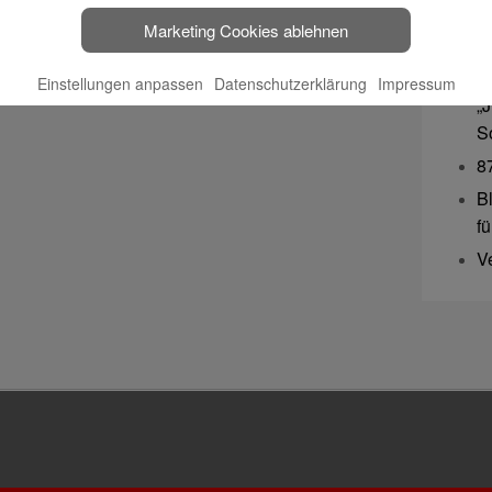
F
Marketing Cookies ablehnen
B
3
Einstellungen anpassen
Datenschutzerklärung
Impressum
„
S
8
B
f
V