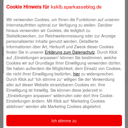
größte Wettbewerb in
ksklb.sparkasseblog.de
Cookie Hinweis für
Deutschland für junge
Musikerinnen und Musiker statt.
Wir verwenden Cookies, um Ihnen die Funktionen auf unseren
Einander zuhören, voneinander
Internetauftritten optimal zur Verfügung zu stellen. Darüber
lernen und gemeinsam
hinaus verwenden wir Cookies, die lediglich zu
musizieren sind die
Statistikzwecken, zur Reichweitenmessung oder zur Anzeige
Schwerpunkte bei „Jugend
personalisierter Inhalte genutzt werden. Detaillierte
musiziert“ und der Grund,
Informationen über Art, Herkunft und Zweck dieser Cookies
weshalb im Laufe von 60 Jahren
finden Sie in unserer
Erklärung zum Datenschutz
. Durch Klick
mehr
Mehr lesen
auf „Einstellungen anpassen“ können Sie bestimmen, welche
Cookies wir auf Grundlage Ihrer Einwilligung verwenden dürfen.
Sie haben außerdem die Möglichkeit, dem Einsatz von Cookies,
die nicht Ihrer Einwilligung bedürfen,
hier
zu widersprechen.
Durch Klick auf “Ich stimme zu“ willigen Sie der Verwendung
aller auf dieser Website einsetzbaren Cookies ein. Ihre
Neueste Beiträge
Einwilligung ist freiwillig. Sie können diese jederzeit in
„Einstellungen anpassen“ widerrufen oder dort Ihre Cookie-
Neuer Nachhaltigkeitsbericht jetzt online!
Einstellungen ändern. Mit Klick auf “Marketing Cookies
ablehnen“ werden alle Marketing Cookies abgelehnt.
Landessieger: Besigheimer Schule ist
Energiesparmeister 2026
Ich stimme zu
Neue Heimat für Mehlschwalben