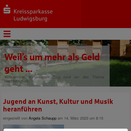
Weil’s um mehr als Geld
geht ...
Willkommen in unserem Blog rund um das Thema
Nachhaltigkeit.
Jugend an Kunst, Kultur und Musik
heranführen
eingestellt von
Angela Schaupp
am 14. März 2023 um 8:15
Bereits zum 60. Mal findet der