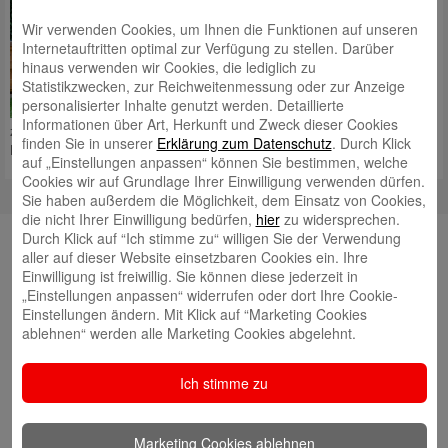
Prinzip bestimmt immer mehr
Wir verwenden Cookies, um Ihnen die Funktionen auf unseren
das Denken und Handeln in
Internetauftritten optimal zur Verfügung zu stellen. Darüber
unserer Gesellschaft. Gerade
hinaus verwenden wir Cookies, die lediglich zu
auch wenn es um das große
Statistikzwecken, zur Reichweitenmessung oder zur Anzeige
Thema Nachhaltigkeit geht,
personalisierter Inhalte genutzt werden. Detaillierte
gewinnt dieses Prinzip
Informationen über Art, Herkunft und Zweck dieser Cookies
zunehmend an Bedeutung. Und Nachhaltigkeit spielt bei der
finden Sie in unserer
Erklärung zum Datenschutz
. Durch Klick
Kreissparkasse Ludwigsburg
Mehr lesen
auf „Einstellungen anpassen“ können Sie bestimmen, welche
Cookies wir auf Grundlage Ihrer Einwilligung verwenden dürfen.
Sie haben außerdem die Möglichkeit, dem Einsatz von Cookies,
die nicht Ihrer Einwilligung bedürfen,
hier
zu widersprechen.
Neueste Beiträge
Durch Klick auf “Ich stimme zu“ willigen Sie der Verwendung
aller auf dieser Website einsetzbaren Cookies ein. Ihre
Neuer Nachhaltigkeitsbericht jetzt online!
Einwilligung ist freiwillig. Sie können diese jederzeit in
„Einstellungen anpassen“ widerrufen oder dort Ihre Cookie-
Landessieger: Besigheimer Schule ist
Einstellungen ändern. Mit Klick auf “Marketing Cookies
Energiesparmeister 2026
ablehnen“ werden alle Marketing Cookies abgelehnt.
Neue Heimat für Mehlschwalben
Ich stimme zu
Spatenstich für „grünes Herz“ von Ludwigsburg
Starkes Signal für Klimaschutz und Wirtschaftlichkeit
Marketing Cookies ablehnen