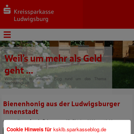
Weil’s um mehr als Geld
geht ...
Willkommen in unserem Blog rund um das Thema
Nachhaltigkeit.
Bienenhonig aus der Ludwigsburger
Innenstadt
eingestellt von
Angela Schaupp
am 27. Oktober 2022 um 12:02
ksklb.sparkasseblog.de
Cookie Hinweis für
Think global, act local. Dieses