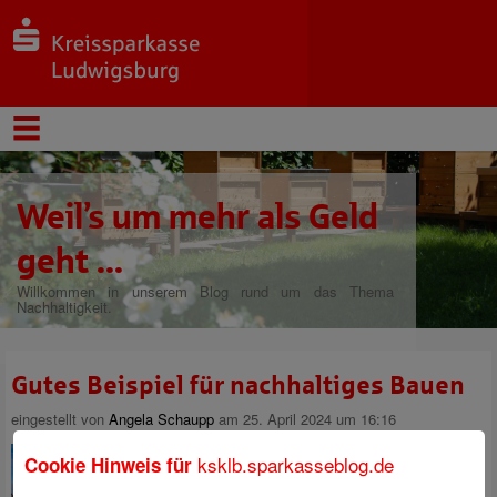
Weil’s um mehr als Geld
geht ...
Willkommen in unserem Blog rund um das Thema
Nachhaltigkeit.
Gutes Beispiel für nachhaltiges Bauen
eingestellt von
Angela Schaupp
am 25. April 2024 um 16:16
ksklb.sparkasseblog.de
Cookie Hinweis für
Nach knapp 5 Jahren Bauzeit
wurde das in der Geschichte der