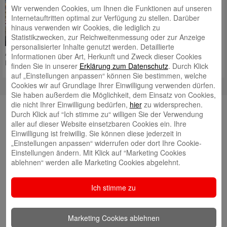
Kreissparkasse Ludwigsburg
Wir verwenden Cookies, um Ihnen die Funktionen auf unseren
größte Investitionsprojekt
Internetauftritten optimal zur Verfügung zu stellen. Darüber
feierlich eröffnet: das Schiller-
hinaus verwenden wir Cookies, die lediglich zu
Areal. Auf rund 8.000 m² werden
Statistikzwecken, zur Reichweitenmessung oder zur Anzeige
künftig Läden wie Alnatura, die
personalisierter Inhalte genutzt werden. Detaillierte
Augenarztpraxis Dr. Kortüm und ein AOK-Gesundheitszentrum ihre
Informationen über Art, Herkunft und Zweck dieser Cookies
Pforten öffnen sowie
Mehr lesen
finden Sie in unserer
Erklärung zum Datenschutz
. Durch Klick
auf „Einstellungen anpassen“ können Sie bestimmen, welche
Cookies wir auf Grundlage Ihrer Einwilligung verwenden dürfen.
Sie haben außerdem die Möglichkeit, dem Einsatz von Cookies,
die nicht Ihrer Einwilligung bedürfen,
hier
zu widersprechen.
Neueste Beiträge
Durch Klick auf “Ich stimme zu“ willigen Sie der Verwendung
aller auf dieser Website einsetzbaren Cookies ein. Ihre
Neuer Nachhaltigkeitsbericht jetzt online!
Einwilligung ist freiwillig. Sie können diese jederzeit in
Landessieger: Besigheimer Schule ist
„Einstellungen anpassen“ widerrufen oder dort Ihre Cookie-
Einstellungen ändern. Mit Klick auf “Marketing Cookies
Energiesparmeister 2026
ablehnen“ werden alle Marketing Cookies abgelehnt.
Neue Heimat für Mehlschwalben
Spatenstich für „grünes Herz“ von Ludwigsburg
Ich stimme zu
Starkes Signal für Klimaschutz und Wirtschaftlichkeit
Frohes Fest für Karlshöhe-Bewohner
Marketing Cookies ablehnen