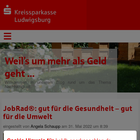
Weil’s um mehr als Geld
geht ...
Willkommen in unserem Blog rund um das Thema
Nachhaltigkeit.
JobRad®: gut für die Gesundheit – gut
für die Umwelt
eingestellt von
Angela Schaupp
am 31. Mai 2022 um 8:39
Provisionen aus Dienstrad-