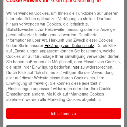
ksklb.sparkasseblog.de
Cookie Hinweis für
Leasing-Angebot an ADFC
gespendet
Wir verwenden Cookies, um Ihnen die Funktionen auf unseren
Internetauftritten optimal zur Verfügung zu stellen. Darüber
Radfahren boomt! Wir setzen auf
hinaus verwenden wir Cookies, die lediglich zu
diesen Trend und bieten bereits
Statistikzwecken, zur Reichweitenmessung oder zur Anzeige
seit März 2021 – im Rahmen der
personalisierter Inhalte genutzt werden. Detaillierte
Kooperation zwischen der
Informationen über Art, Herkunft und Zweck dieser Cookies
Deutschen Leasing und dem Markführer JobRad® – unseren
finden Sie in unserer
Erklärung zum Datenschutz
. Durch Klick
Firmenkunden passende Dienstrad-Leasing-Lösungen an. Die
Mehr
auf „Einstellungen anpassen“ können Sie bestimmen, welche
lesen
Cookies wir auf Grundlage Ihrer Einwilligung verwenden dürfen.
Sie haben außerdem die Möglichkeit, dem Einsatz von Cookies,
die nicht Ihrer Einwilligung bedürfen,
hier
zu widersprechen.
Durch Klick auf “Ich stimme zu“ willigen Sie der Verwendung
Neueste Beiträge
aller auf dieser Website einsetzbaren Cookies ein. Ihre
Einwilligung ist freiwillig. Sie können diese jederzeit in
Neuer Nachhaltigkeitsbericht jetzt online!
„Einstellungen anpassen“ widerrufen oder dort Ihre Cookie-
Einstellungen ändern. Mit Klick auf “Marketing Cookies
Landessieger: Besigheimer Schule ist
ablehnen“ werden alle Marketing Cookies abgelehnt.
Energiesparmeister 2026
Neue Heimat für Mehlschwalben
Ich stimme zu
Spatenstich für „grünes Herz“ von Ludwigsburg