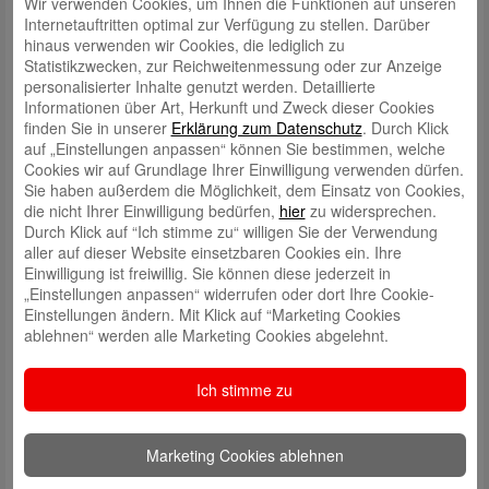
Wir verwenden Cookies, um Ihnen die Funktionen auf unseren
Internetauftritten optimal zur Verfügung zu stellen. Darüber
hinaus verwenden wir Cookies, die lediglich zu
Statistikzwecken, zur Reichweitenmessung oder zur Anzeige
personalisierter Inhalte genutzt werden. Detaillierte
Informationen über Art, Herkunft und Zweck dieser Cookies
finden Sie in unserer
Erklärung zum Datenschutz
. Durch Klick
auf „Einstellungen anpassen“ können Sie bestimmen, welche
Cookies wir auf Grundlage Ihrer Einwilligung verwenden dürfen.
Sie haben außerdem die Möglichkeit, dem Einsatz von Cookies,
die nicht Ihrer Einwilligung bedürfen,
hier
zu widersprechen.
Durch Klick auf “Ich stimme zu“ willigen Sie der Verwendung
aller auf dieser Website einsetzbaren Cookies ein. Ihre
Einwilligung ist freiwillig. Sie können diese jederzeit in
Yoga BeWegt: Ein Ausgleich zum Arbeitsalltag!
„Einstellungen anpassen“ widerrufen oder dort Ihre Cookie-
Einstellungen ändern. Mit Klick auf “Marketing Cookies
Unser Unternehmen setzt auf das Wohlbefinden seiner Mitarbeitenden
ablehnen“ werden alle Marketing Cookies abgelehnt.
und startet den Frühling mit einem besonderen Angebot: Yoga-Kurse!
Eine perfekte Gelegenheit, Körper und Geist zu stärken, Stress
abzubauen und frische Energie zu tanken. Denn wir wissen:
Ich stimme zu
Ausgeglichene Mitarbeiter sind zufriedener. Bei uns steht nicht nur die
Arbeit im Fokus, sondern auch der Mensch.
Marketing Cookies ablehnen
Vielen Dank an unsere Kollegin Sabine Bülow, die den Teilnehmenden
jeden Mittwoch eine Stunde voller Bewegung und Power ermöglicht!