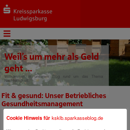
Weil’s um mehr als Geld
geht ...
Willkommen in unserem Blog rund um das Thema
Nachhaltigkeit.
Fit & gesund: Unser Betriebliches
Gesundheitsmanagement
ksklb.sparkasseblog.de
Cookie Hinweis für